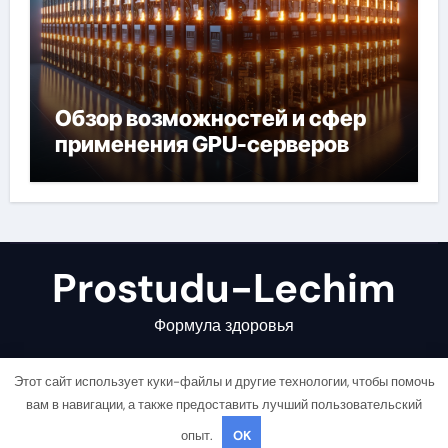
Обзор возможностей и сфер
применения GPU-серверов
Prostudu-Lechim
Формула здоровья
Этот сайт использует куки-файлы и другие технологии, чтобы помочь
вам в навигации, а также предоставить лучший пользовательский
опыт.
OK
Copyright © All rights reserved
|
Newsair
от
Themeansar
.