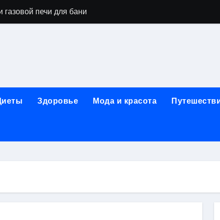
 газовой печи для бани
го оборудования и их назначение
ер применения GPU-серверов
яция и огнезащита судовых конструкций базальтовым волок
нного обучения и актуальные профессиональные ориентир
Диеты
Здоровье
Мода и красота
Путешеств
рограммы реабилитации при алкогольной зависимости: пе
убов: принципы, показания и этапы установки импланта за
обенности выездной наркологической помощи
ти МРТ на современном магнитно-резонансном томографе
ольной промышленности в Узбекистане