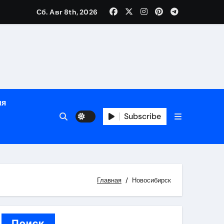
Сб. Авг 8th, 2026
ном
ы
ия
рсональный подход и лицензированные врачи
Subscribe
 один день
Главная
Новосибирск
Поиск