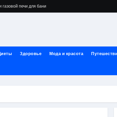
 газовой печи для бани
го оборудования и их назначение
ер применения GPU-серверов
яция и огнезащита судовых конструкций базальтовым волок
нного обучения и актуальные профессиональные ориентир
Диеты
Здоровье
Мода и красота
Путешеств
рограммы реабилитации при алкогольной зависимости: пе
убов: принципы, показания и этапы установки импланта за
обенности выездной наркологической помощи
ти МРТ на современном магнитно-резонансном томографе
ольной промышленности в Узбекистане