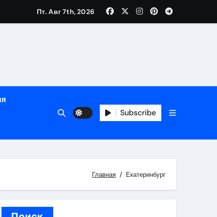
Пт. Авг 7th, 2026
ном
ы
ия
рсональный подход и лицензированные врачи
Subscribe
 один день
Главная
Екатеринбург
Поиск