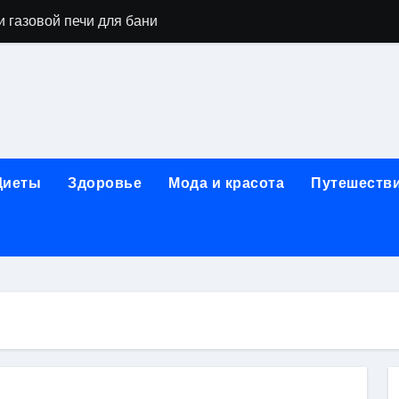
 газовой печи для бани
го оборудования и их назначение
ер применения GPU-серверов
яция и огнезащита судовых конструкций базальтовым волок
нного обучения и актуальные профессиональные ориентир
Диеты
Здоровье
Мода и красота
Путешеств
рограммы реабилитации при алкогольной зависимости: пе
убов: принципы, показания и этапы установки импланта за
обенности выездной наркологической помощи
ти МРТ на современном магнитно-резонансном томографе
ольной промышленности в Узбекистане