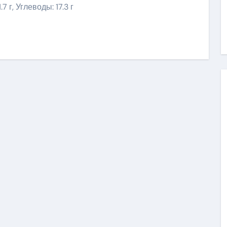
7 г, Углеводы: 17.3 г
niki
ить