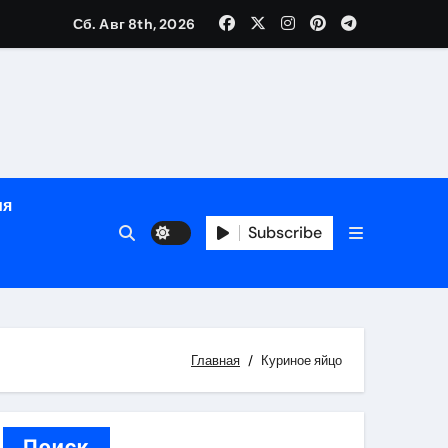
Сб. Авг 8th, 2026
ном
ы
ия
рсональный подход и лицензированные врачи
Subscribe
 один день
Главная
Куриное яйцо
Поиск