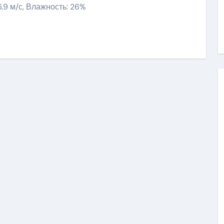
16.9 м/с, Влажность: 26%
niki
ить