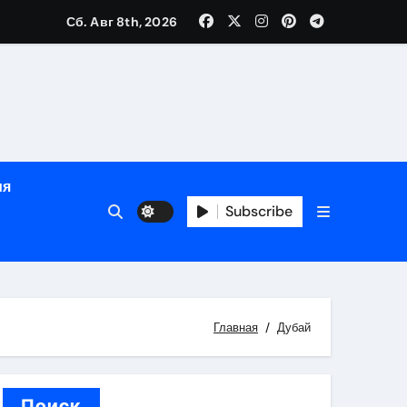
Сб. Авг 8th, 2026
ном
ы
ия
рсональный подход и лицензированные врачи
Subscribe
 один день
Главная
Дубай
Поиск