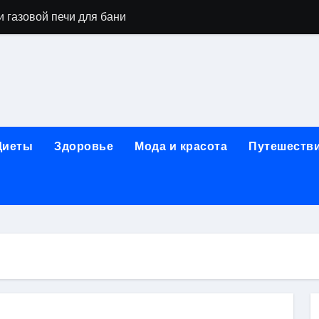
 газовой печи для бани
го оборудования и их назначение
ер применения GPU-серверов
яция и огнезащита судовых конструкций базальтовым волок
нного обучения и актуальные профессиональные ориентир
Диеты
Здоровье
Мода и красота
Путешеств
рограммы реабилитации при алкогольной зависимости: пе
убов: принципы, показания и этапы установки импланта за
обенности выездной наркологической помощи
ти МРТ на современном магнитно-резонансном томографе
ольной промышленности в Узбекистане