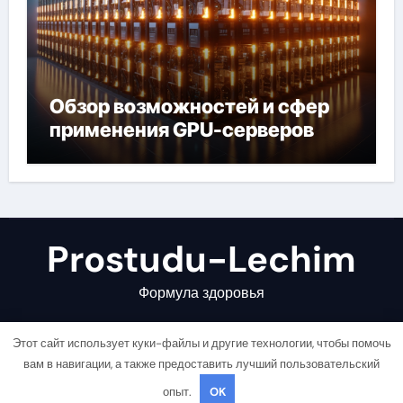
Обзор возможностей и сфер
применения GPU-серверов
Prostudu-Lechim
Формула здоровья
Этот сайт использует куки-файлы и другие технологии, чтобы помочь
вам в навигации, а также предоставить лучший пользовательский
опыт.
OK
Copyright © All rights reserved
|
Newsair
от
Themeansar
.