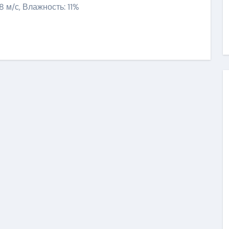
.8 м/с, Влажность: 11%
niki
ить