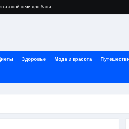
 газовой печи для бани
го оборудования и их назначение
ер применения GPU-серверов
яция и огнезащита судовых конструкций базальтовым волок
нного обучения и актуальные профессиональные ориентир
Диеты
Здоровье
Мода и красота
Путешеств
рограммы реабилитации при алкогольной зависимости: пе
убов: принципы, показания и этапы установки импланта за
обенности выездной наркологической помощи
ти МРТ на современном магнитно-резонансном томографе
ольной промышленности в Узбекистане