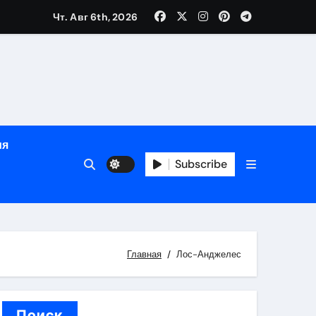
Чт. Авг 6th, 2026
ном
ы
ия
рсональный подход и лицензированные врачи
Subscribe
 один день
Главная
Лос-Анджелес
Поиск