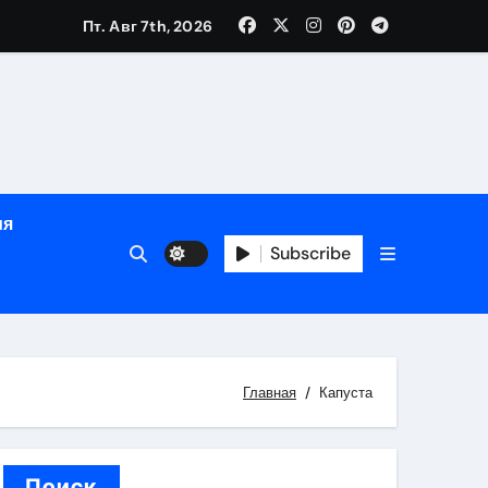
Пт. Авг 7th, 2026
ном
ы
ия
рсональный подход и лицензированные врачи
Subscribe
 один день
Главная
Капуста
Поиск