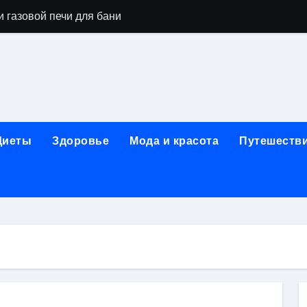
 газовой печи для бани
го оборудования и их назначение
ер применения GPU-серверов
яция и огнезащита судовых конструкций базальтовым волок
нного обучения и актуальные профессиональные ориентир
Диеты
Здоровье
Мода и красота
Путешеств
рограммы реабилитации при алкогольной зависимости: пе
убов: принципы, показания и этапы установки импланта за
обенности выездной наркологической помощи
ти МРТ на современном магнитно-резонансном томографе
ольной промышленности в Узбекистане