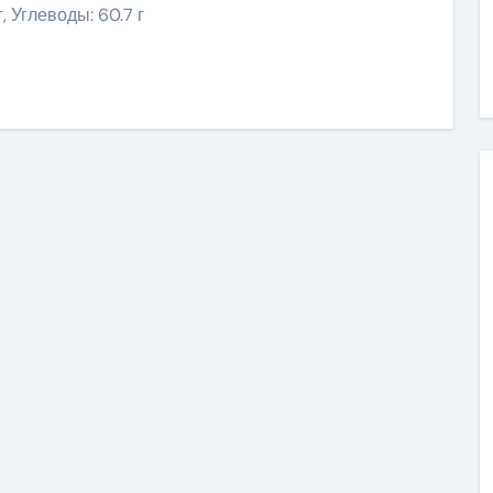
г, Углеводы: 60.7 г
niki
ить