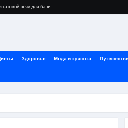
 газовой печи для бани
го оборудования и их назначение
ер применения GPU-серверов
яция и огнезащита судовых конструкций базальтовым волок
нного обучения и актуальные профессиональные ориентир
Диеты
Здоровье
Мода и красота
Путешеств
рограммы реабилитации при алкогольной зависимости: пе
убов: принципы, показания и этапы установки импланта за
обенности выездной наркологической помощи
ти МРТ на современном магнитно-резонансном томографе
ольной промышленности в Узбекистане