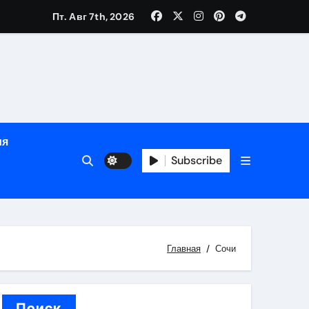
Пт. Авг 7th, 2026
ном
ы
ия
рсональный подход и лицензированные врачи
Subscribe
 один день
Главная
Сочи
Поиск