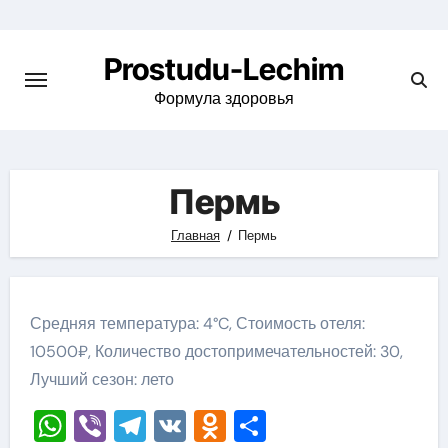
Перейти
к
Prostudu-Lechim
содержимому
Формула здоровья
Пермь
Главная
Пермь
Средняя температура: 4°C, Стоимость отеля:
10500₽, Количество достопримечательностей: 30,
Лучший сезон: лето
WhatsApp
Viber
Telegram
VK
Odnoklassniki
Отправить