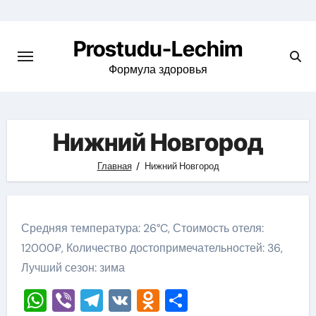
Перейти
к
Prostudu-Lechim
содержимому
Формула здоровья
Нижний Новгород
Главная
Нижний Новгород
Средняя температура: 26°C, Стоимость отеля:
12000₽, Количество достопримечательностей: 36,
Лучший сезон: зима
WhatsApp
Viber
Telegram
VK
Odnoklassniki
Отправить