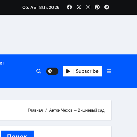
Сб. Авг 8th, 2026
ном
ы
ия
рсональный подход и лицензированные врачи
Subscribe
 один день
Главная
Антон Чехов — Вишнёвый сад
Поиск