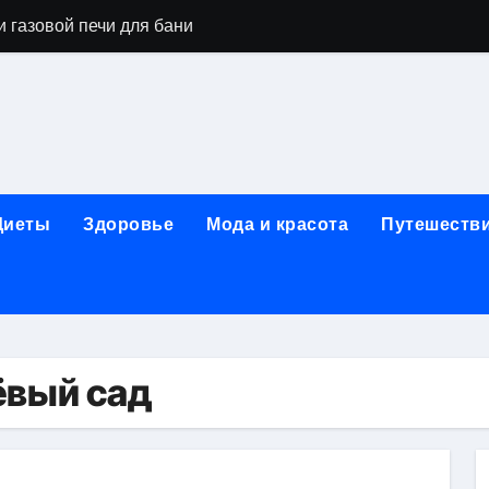
 газовой печи для бани
го оборудования и их назначение
ер применения GPU-серверов
яция и огнезащита судовых конструкций базальтовым волок
нного обучения и актуальные профессиональные ориентир
Диеты
Здоровье
Мода и красота
Путешеств
рограммы реабилитации при алкогольной зависимости: пе
убов: принципы, показания и этапы установки импланта за
обенности выездной наркологической помощи
ти МРТ на современном магнитно-резонансном томографе
ёвый сад
ольной промышленности в Узбекистане