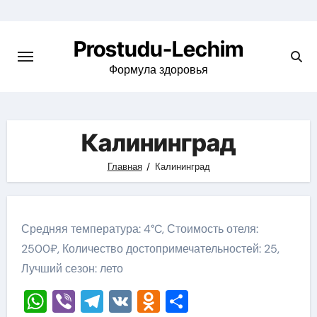
Перейти
к
Prostudu-Lechim
содержимому
Формула здоровья
Калининград
Главная
Калининград
Средняя температура: 4°C, Стоимость отеля:
2500₽, Количество достопримечательностей: 25,
Лучший сезон: лето
WhatsApp
Viber
Telegram
VK
Odnoklassniki
Отправить