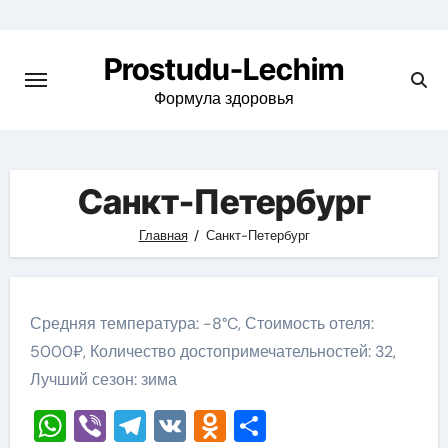
Перейти
к
Prostudu-Lechim
содержимому
Формула здоровья
Санкт-Петербург
Главная
Санкт-Петербург
Средняя температура: -8°C, Стоимость отеля:
5000₽, Количество достопримечательностей: 32,
Лучший сезон: зима
WhatsApp
Viber
Telegram
VK
Odnoklassniki
Отправить