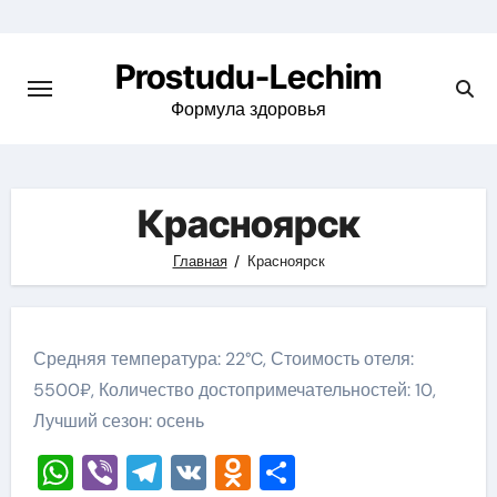
Перейти
к
Prostudu-Lechim
содержимому
Формула здоровья
Красноярск
Главная
Красноярск
Средняя температура: 22°C, Стоимость отеля:
5500₽, Количество достопримечательностей: 10,
Лучший сезон: осень
WhatsApp
Viber
Telegram
VK
Odnoklassniki
Отправить