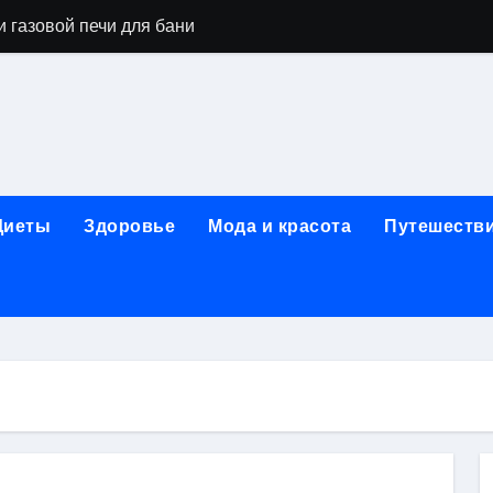
 газовой печи для бани
го оборудования и их назначение
ер применения GPU-серверов
яция и огнезащита судовых конструкций базальтовым волок
нного обучения и актуальные профессиональные ориентир
Диеты
Здоровье
Мода и красота
Путешеств
рограммы реабилитации при алкогольной зависимости: пе
убов: принципы, показания и этапы установки импланта за
обенности выездной наркологической помощи
ти МРТ на современном магнитно-резонансном томографе
ольной промышленности в Узбекистане