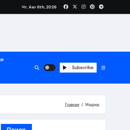
Чт. Авг 6th, 2026
ном
ы
ия
рсональный подход и лицензированные врачи
Subscribe
 один день
Главная
Мадрид
Поиск