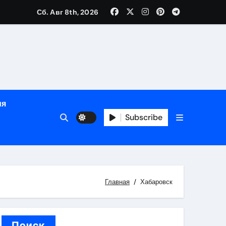
Сб. Авг 8th, 2026
ном
ы
ия
рсональный подход и лицензированные врачи
Subscribe
 один день
Главная
Хабаровск
Поиск