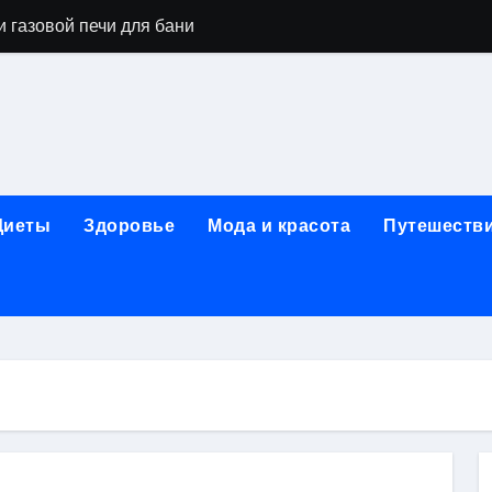
 газовой печи для бани
го оборудования и их назначение
ер применения GPU-серверов
яция и огнезащита судовых конструкций базальтовым волок
нного обучения и актуальные профессиональные ориентир
Диеты
Здоровье
Мода и красота
Путешеств
рограммы реабилитации при алкогольной зависимости: пе
убов: принципы, показания и этапы установки импланта за
обенности выездной наркологической помощи
ти МРТ на современном магнитно-резонансном томографе
ольной промышленности в Узбекистане