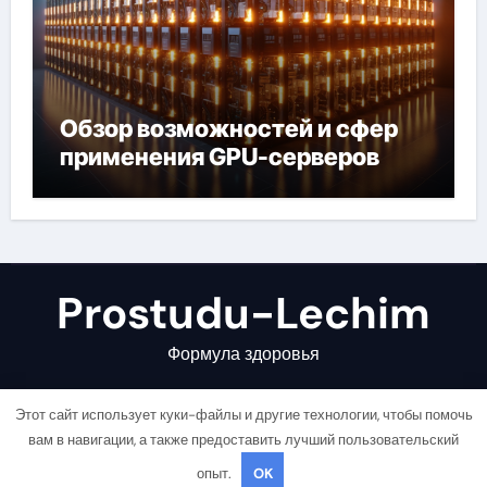
Обзор возможностей и сфер
применения GPU-серверов
Prostudu-Lechim
Формула здоровья
Этот сайт использует куки-файлы и другие технологии, чтобы помочь
вам в навигации, а также предоставить лучший пользовательский
опыт.
OK
Copyright © All rights reserved
|
Newsair
от
Themeansar
.