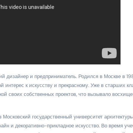
й дизайнер и предприниматель. Родился в Москве в 19
ой интерес к искусству и прекрасному. Уже в старших кл
ой своих собственных проектов, что вызывало восхище
 Московский государственный университет архитектуры
зайн и декоративно-прикладное искусство. Во время уч