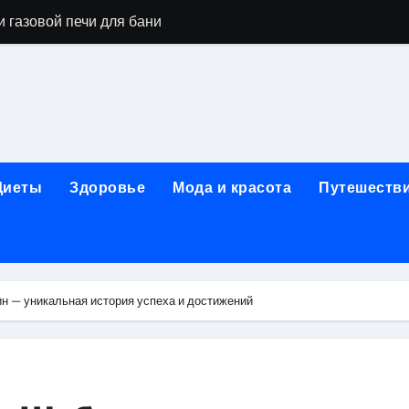
 газовой печи для бани
го оборудования и их назначение
ер применения GPU-серверов
яция и огнезащита судовых конструкций базальтовым волок
нного обучения и актуальные профессиональные ориентир
Диеты
Здоровье
Мода и красота
Путешеств
рограммы реабилитации при алкогольной зависимости: пе
убов: принципы, показания и этапы установки импланта за
обенности выездной наркологической помощи
 — уникальная история успеха и достижений
ти МРТ на современном магнитно-резонансном томографе
ольной промышленности в Узбекистане