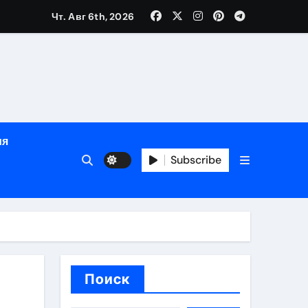
Чт. Авг 6th, 2026
ном
ы
ия
рсональный подход и лицензированные врачи
Subscribe
 один день
Поиск