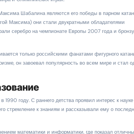
ксима Шабалина являются его победы в парном катан
гой Максима) они стали двукратными обладателями
рали серебро на чемпионате Европы 2007 года и бронзу
вается только российскими фанатами фигурного катан
изме, он завоевал популярность во всем мире и стал о
азование
 1990 году. С раннего детства проявил интерес к науке
его стремление к знаниям и рассказывали ему о послед
ением математики и информатики, где показал отличн