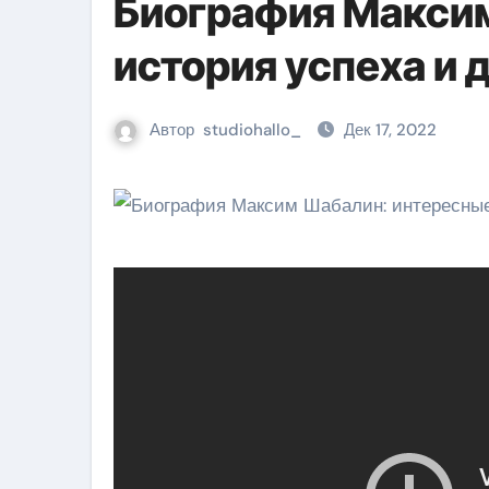
Биография Макси
история успеха и
Автор
studiohallo_
Дек 17, 2022