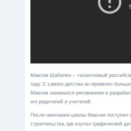
Максим Шабалин – талантливый российски
году. С самого детства он проявлял больш
Максим занимался рисованием и разработк
его родителей и учителей.
После окончания школы Максим поступил в
строительства, где изучал графический ди