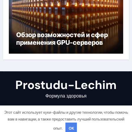
Обзор возможностей и сфер
применения GPU-серверов
Prostudu-Lechim
Формула здоровья
Этот сайт использует куки-файлы и другие технологии, чтобы помочь
вам в навигации, а также предоставить лучший пользовательский
опыт.
OK
Copyright © All rights reserved
|
Newsair
от
Themeansar
.