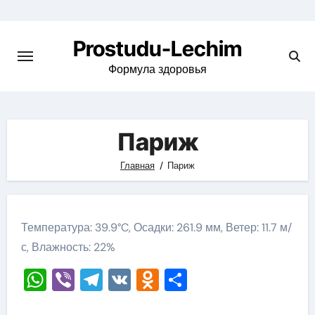
Перейти
к
Prostudu-Lechim
содержимому
Формула здоровья
Париж
Главная
Париж
Температура: 39.9°C, Осадки: 261.9 мм, Ветер: 11.7 м/
с, Влажность: 22%
WhatsApp
Viber
Telegram
VK
Odnoklassniki
Отправить