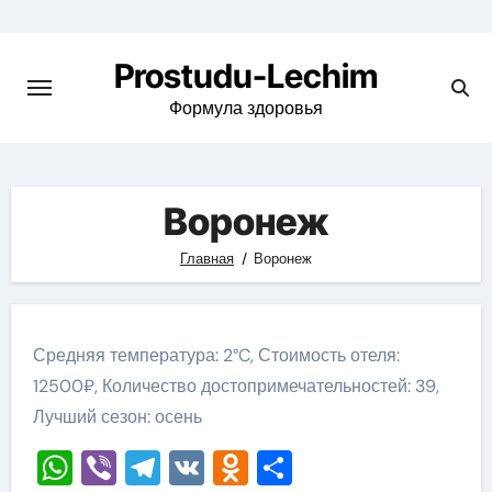
Перейти
к
Prostudu-Lechim
содержимому
Формула здоровья
Воронеж
Главная
Воронеж
Средняя температура: 2°C, Стоимость отеля:
12500₽, Количество достопримечательностей: 39,
Лучший сезон: осень
WhatsApp
Viber
Telegram
VK
Odnoklassniki
Отправить