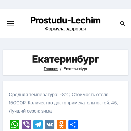
Перейти
к
Prostudu-Lechim
содержимому
Формула здоровья
Екатеринбург
Главная
Екатеринбург
Средняя температура: -8°C, Стоимость отеля:
15000₽, Количество достопримечательностей: 45,
Лучший сезон: зима
WhatsApp
Viber
Telegram
VK
Odnoklassniki
Отправить