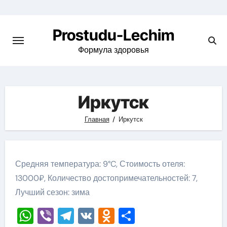
Перейти
к
Prostudu-Lechim
содержимому
Формула здоровья
Иркутск
Главная
Иркутск
Средняя температура: 9°C, Стоимость отеля:
13000₽, Количество достопримечательностей: 7,
Лучший сезон: зима
WhatsApp
Viber
Telegram
VK
Odnoklassniki
Отправить