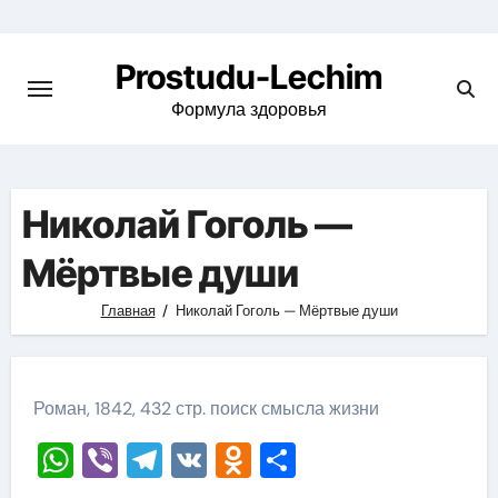
Перейти
к
Prostudu-Lechim
содержимому
Формула здоровья
Николай Гоголь —
Мёртвые души
Главная
Николай Гоголь — Мёртвые души
Роман, 1842, 432 стр. поиск смысла жизни
WhatsApp
Viber
Telegram
VK
Odnoklassniki
Отправить