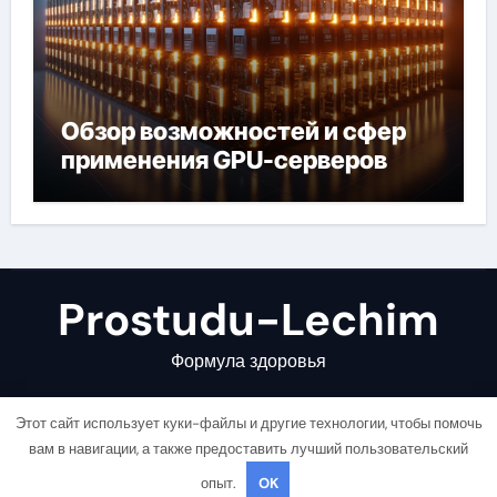
Обзор возможностей и сфер
применения GPU-серверов
Prostudu-Lechim
Формула здоровья
Этот сайт использует куки-файлы и другие технологии, чтобы помочь
вам в навигации, а также предоставить лучший пользовательский
опыт.
OK
Copyright © All rights reserved
|
Newsair
от
Themeansar
.