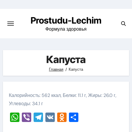
Перейти
к
Prostudu-Lechim
содержимому
Формула здоровья
Капуста
Главная
Капуста
Калорийность: 562 ккал, Белки: 11.1 г, Жиры: 26.0 г,
Углеводы: 34.1 г
WhatsApp
Viber
Telegram
VK
Odnoklassniki
Отправить