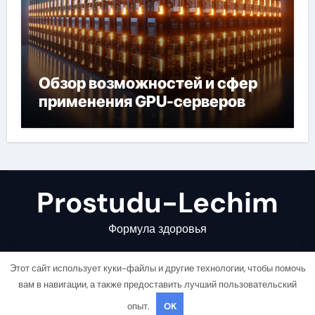
Обзор возможностей и сфер
применения GPU-серверов
Prostudu-Lechim
Формула здоровья
Этот сайт использует куки-файлы и другие технологии, чтобы помочь
вам в навигации, а также предоставить лучший пользовательский
опыт.
OK
Copyright © All rights reserved
|
Newsair
от
Themeansar
.