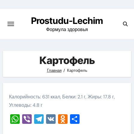
Перейти
к
Prostudu-Lechim
содержимому
Формула здоровья
Картофель
Главная
Картофель
Калорийность: 631 ккал, Белки: 2.1 г, Жиры: 17.8 г,
Углеводы: 4.8 г
WhatsApp
Viber
Telegram
VK
Odnoklassniki
Отправить