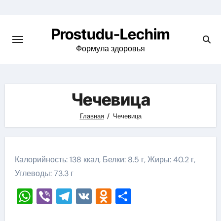
Перейти
к
Prostudu-Lechim
содержимому
Формула здоровья
Чечевица
Главная
Чечевица
Калорийность: 138 ккал, Белки: 8.5 г, Жиры: 40.2 г,
Углеводы: 73.3 г
WhatsApp
Viber
Telegram
VK
Odnoklassniki
Отправить