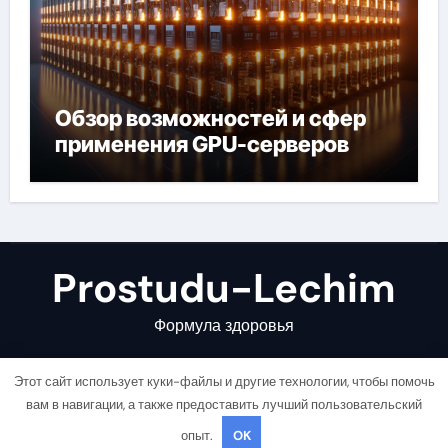
Обзор возможностей и сфер
применения GPU-серверов
Prostudu-Lechim
Формула здоровья
Этот сайт использует куки-файлы и другие технологии, чтобы помочь
вам в навигации, а также предоставить лучший пользовательский
опыт.
OK
Copyright © All rights reserved
|
Newsair
от
Themeansar
.