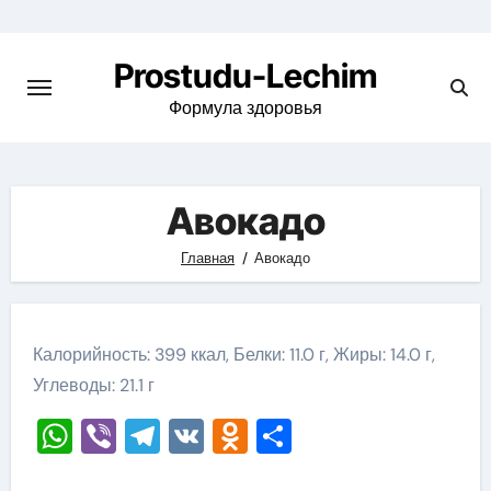
Перейти
к
Prostudu-Lechim
содержимому
Формула здоровья
Авокадо
Главная
Авокадо
Калорийность: 399 ккал, Белки: 11.0 г, Жиры: 14.0 г,
Углеводы: 21.1 г
WhatsApp
Viber
Telegram
VK
Odnoklassniki
Отправить