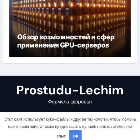
Обзор возможностей и сфер
применения GPU-серверов
Prostudu-Lechim
Формула здоровья
Этот сайт использует куки-файлы и другие технологии, чтобы помочь
вам в навигации, а также предоставить лучший пользовательский
опыт.
OK
Copyright © All rights reserved
|
Newsair
от
Themeansar
.