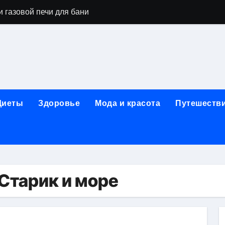
 газовой печи для бани
го оборудования и их назначение
ер применения GPU-серверов
яция и огнезащита судовых конструкций базальтовым волок
нного обучения и актуальные профессиональные ориентир
Диеты
Здоровье
Мода и красота
Путешеств
рограммы реабилитации при алкогольной зависимости: пе
убов: принципы, показания и этапы установки импланта за
обенности выездной наркологической помощи
ти МРТ на современном магнитно-резонансном томографе
Старик и море
ольной промышленности в Узбекистане