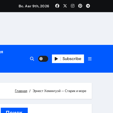
Вс. Авг 9th, 2026
ном
ы
ия
рсональный подход и лицензированные врачи
Subscribe
 один день
Главная
Эрнест Хемингуэй — Старик и море
Поиск