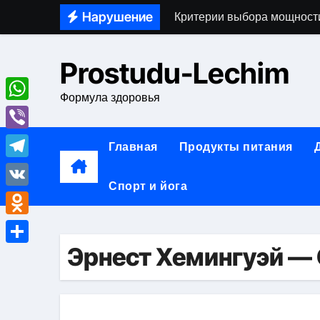
Перейти
Нарушение
Критерии выбора мощности
к
Основные виды медицинско
содержимому
Prostudu-Lechim
Обзор возможностей и сф
Формула здоровья
Теплоизоляция, звукоизол
WhatsApp
Характеристики дистанцио
Viber
Главная
Продукты питания
Современные анонимные п
Telegram
Спорт и йога
Одноэтапная имплантация з
VK
Врач-нарколог на дом: ос
Odnoklassniki
Особенности и возможнос
Эрнест Хемингуэй — 
Отправить
Тенденции развития алког