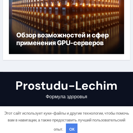
Обзор возможностей и сфер
применения GPU-серверов
Prostudu-Lechim
Формула здоровья
Этот сайт использует куки-файлы и другие технологии, чтобы помочь
вам в навигации, а также предоставить лучший пользовательский
опыт.
OK
Copyright © All rights reserved
|
Newsair
от
Themeansar
.