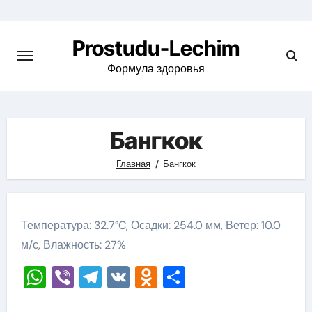
Перейти
к
Prostudu-Lechim
содержимому
Формула здоровья
Бангкок
Главная
Бангкок
Температура: 32.7°C, Осадки: 254.0 мм, Ветер: 10.0
м/с, Влажность: 27%
WhatsApp
Viber
Telegram
VK
Odnoklassniki
Отправить