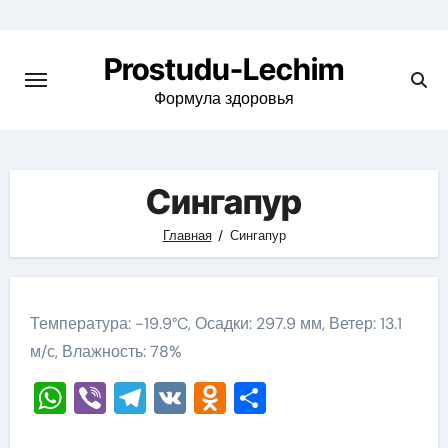
Перейти
к
Prostudu-Lechim
содержимому
Формула здоровья
Сингапур
Главная
Сингапур
Температура: -19.9°C, Осадки: 297.9 мм, Ветер: 13.1
м/с, Влажность: 78%
WhatsApp
Viber
Telegram
VK
Odnoklassniki
Отправить