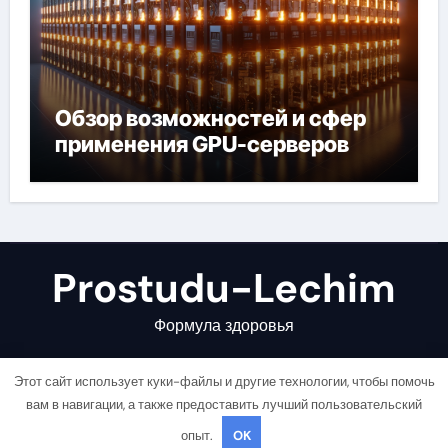
Обзор возможностей и сфер
применения GPU-серверов
Prostudu-Lechim
Формула здоровья
Этот сайт использует куки-файлы и другие технологии, чтобы помочь
вам в навигации, а также предоставить лучший пользовательский
опыт.
OK
Copyright © All rights reserved
|
Newsair
от
Themeansar
.