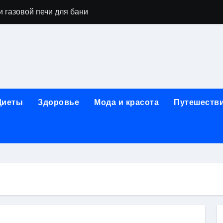
 газовой печи для бани
го оборудования и их назначение
ер применения GPU-серверов
яция и огнезащита судовых конструкций базальтовым волок
нного обучения и актуальные профессиональные ориентир
Диеты
Здоровье
Мода и красота
Путешеств
рограммы реабилитации при алкогольной зависимости: пе
убов: принципы, показания и этапы установки импланта за
обенности выездной наркологической помощи
ти МРТ на современном магнитно-резонансном томографе
ольной промышленности в Узбекистане