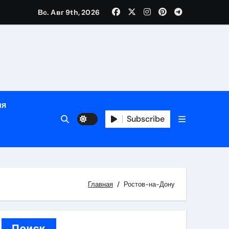
Вс. Авг 9th, 2026
ном
ы
ия
рсональный подход и лицензированные врачи
Subscribe
 один день
Главная
Ростов-на-Дону
Поиск