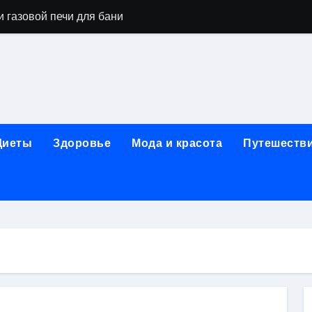
 газовой печи для бани
го оборудования и их назначение
ер применения GPU-серверов
яция и огнезащита судовых конструкций базальтовым волок
нного обучения и актуальные профессиональные ориентир
Диеты
Здоровье
Мода и красота
Путешеств
рограммы реабилитации при алкогольной зависимости: пе
убов: принципы, показания и этапы установки импланта за
обенности выездной наркологической помощи
ти МРТ на современном магнитно-резонансном томографе
ольной промышленности в Узбекистане