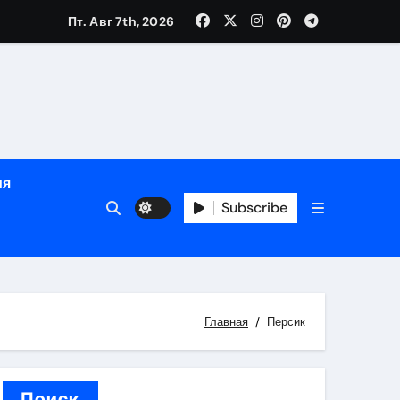
Пт. Авг 7th, 2026
ном
ы
ия
рсональный подход и лицензированные врачи
Subscribe
 один день
Главная
Персик
Поиск