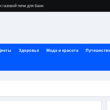
 газовой печи для бани
го оборудования и их назначение
ер применения GPU-серверов
яция и огнезащита судовых конструкций базальтовым волок
нного обучения и актуальные профессиональные ориентир
Диеты
Здоровье
Мода и красота
Путешеств
рограммы реабилитации при алкогольной зависимости: пе
убов: принципы, показания и этапы установки импланта за
обенности выездной наркологической помощи
ти МРТ на современном магнитно-резонансном томографе
ольной промышленности в Узбекистане