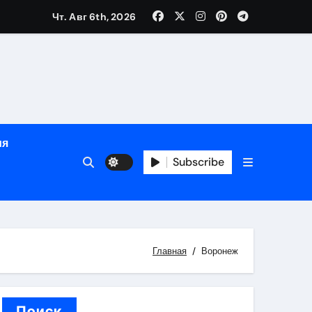
Чт. Авг 6th, 2026
ном
ы
ия
рсональный подход и лицензированные врачи
Subscribe
 один день
Главная
Воронеж
Поиск