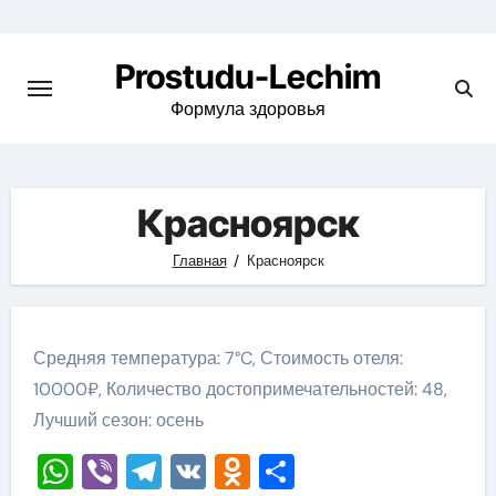
Перейти
к
Prostudu-Lechim
содержимому
Формула здоровья
Красноярск
Главная
Красноярск
Средняя температура: 7°C, Стоимость отеля:
10000₽, Количество достопримечательностей: 48,
Лучший сезон: осень
WhatsApp
Viber
Telegram
VK
Odnoklassniki
Отправить