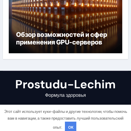
Обзор возможностей и сфер
применения GPU-серверов
Prostudu-Lechim
Формула здоровья
Этот сайт использует куки-файлы и другие технологии, чтобы помочь
вам в навигации, а также предоставить лучший пользовательский
опыт.
OK
Copyright © All rights reserved
|
Newsair
от
Themeansar
.