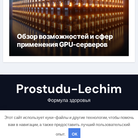
Обзор возможностей и сфер
применения GPU-серверов
Prostudu-Lechim
Формула здоровья
Этот сайт использует куки-файлы и другие технологии, чтобы помочь
вам в навигации, а также предоставить лучший пользовательский
опыт.
OK
Copyright © All rights reserved
|
Newsair
от
Themeansar
.