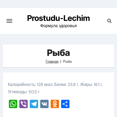
Перейти
к
Prostudu-Lechim
содержимому
Формула здоровья
Рыба
Главная
Рыба
Калорийность: 128 ккал, Белки: 23.8 г, Жиры: 16.1 г,
Углеводы: 50.5 г
WhatsApp
Viber
Telegram
VK
Odnoklassniki
Отправить