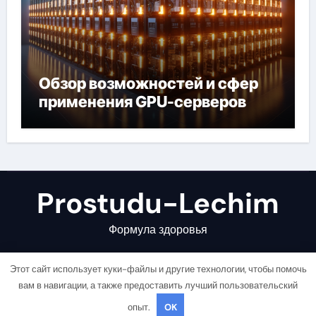
Обзор возможностей и сфер
применения GPU-серверов
Prostudu-Lechim
Формула здоровья
Этот сайт использует куки-файлы и другие технологии, чтобы помочь
вам в навигации, а также предоставить лучший пользовательский
опыт.
OK
Copyright © All rights reserved
|
Newsair
от
Themeansar
.