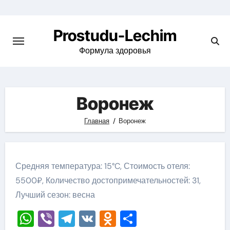
Перейти
к
Prostudu-Lechim
содержимому
Формула здоровья
Воронеж
Главная
Воронеж
Средняя температура: 15°C, Стоимость отеля:
5500₽, Количество достопримечательностей: 31,
Лучший сезон: весна
WhatsApp
Viber
Telegram
VK
Odnoklassniki
Отправить