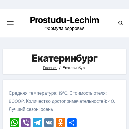
Перейти
к
Prostudu-Lechim
содержимому
Формула здоровья
Екатеринбург
Главная
Екатеринбург
Средняя температура: 19°C, Стоимость отеля:
8000₽, Количество достопримечательностей: 40,
Лучший сезон: осень
WhatsApp
Viber
Telegram
VK
Odnoklassniki
Отправить