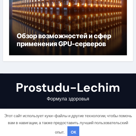
Обзор возможностей и сфер
применения GPU-серверов
Prostudu-Lechim
Формула здоровья
Этот сайт использует куки-файлы и другие технологии, чтобы помочь
вам в навигации, а также предоставить лучший пользовательский
опыт.
OK
Copyright © All rights reserved
|
Newsair
от
Themeansar
.