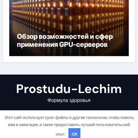
Обзор возможностей и сфер
применения GPU-серверов
Prostudu-Lechim
Формула здоровья
Этот сайт использует куки-файлы и другие технологии, чтобы помочь
вам в навигации, а также предоставить лучший пользовательский
опыт.
OK
Copyright © All rights reserved
|
Newsair
от
Themeansar
.