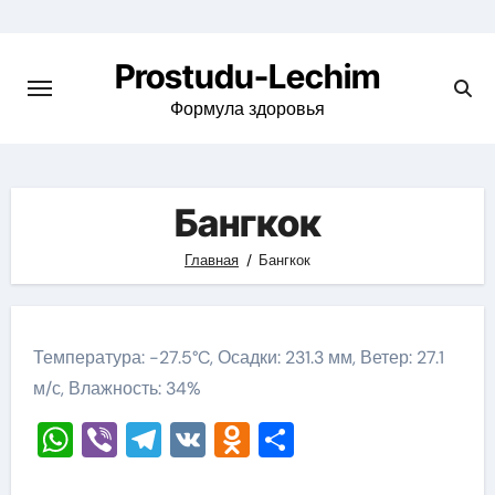
Перейти
к
Prostudu-Lechim
содержимому
Формула здоровья
Бангкок
Главная
Бангкок
Температура: -27.5°C, Осадки: 231.3 мм, Ветер: 27.1
м/с, Влажность: 34%
WhatsApp
Viber
Telegram
VK
Odnoklassniki
Отправить