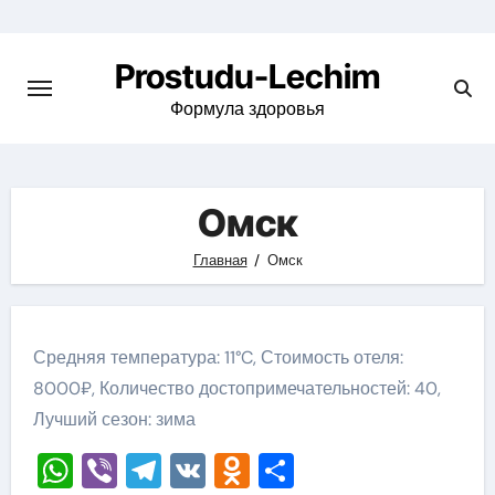
Перейти
к
Prostudu-Lechim
содержимому
Формула здоровья
Омск
Главная
Омск
Средняя температура: 11°C, Стоимость отеля:
8000₽, Количество достопримечательностей: 40,
Лучший сезон: зима
WhatsApp
Viber
Telegram
VK
Odnoklassniki
Отправить