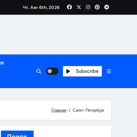
Чт. Авг 6th, 2026
ном
ы
ия
рсональный подход и лицензированные врачи
Subscribe
 один день
Главная
Санкт-Петербург
Поиск