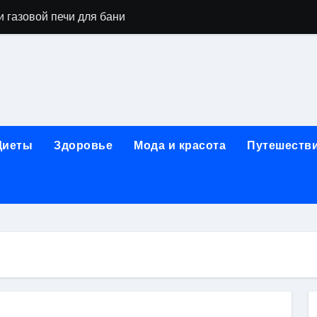
 газовой печи для бани
го оборудования и их назначение
ер применения GPU-серверов
яция и огнезащита судовых конструкций базальтовым волок
нного обучения и актуальные профессиональные ориентир
Диеты
Здоровье
Мода и красота
Путешеств
рограммы реабилитации при алкогольной зависимости: пе
убов: принципы, показания и этапы установки импланта за
обенности выездной наркологической помощи
ти МРТ на современном магнитно-резонансном томографе
ольной промышленности в Узбекистане