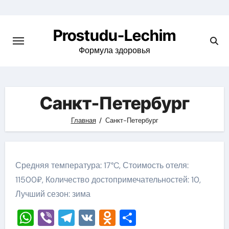
Перейти
к
Prostudu-Lechim
содержимому
Формула здоровья
Санкт-Петербург
Главная
Санкт-Петербург
Средняя температура: 17°C, Стоимость отеля:
11500₽, Количество достопримечательностей: 10,
Лучший сезон: зима
WhatsApp
Viber
Telegram
VK
Odnoklassniki
Отправить