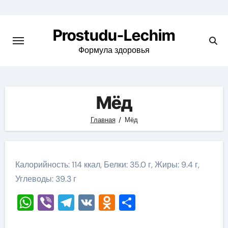
Перейти
к
Prostudu-Lechim
содержимому
Формула здоровья
Мёд
Главная
Мёд
Калорийность: 114 ккал, Белки: 35.0 г, Жиры: 9.4 г,
Углеводы: 39.3 г
WhatsApp
Viber
Telegram
VK
Odnoklassniki
Отправить