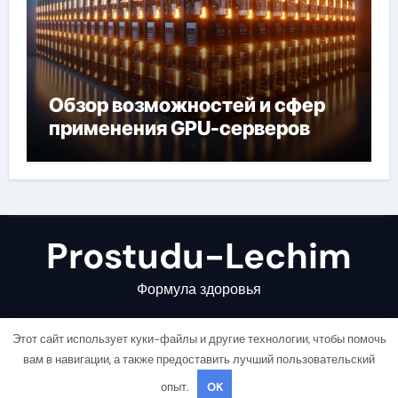
Обзор возможностей и сфер
применения GPU-серверов
Prostudu-Lechim
Формула здоровья
Этот сайт использует куки-файлы и другие технологии, чтобы помочь
вам в навигации, а также предоставить лучший пользовательский
опыт.
OK
Copyright © All rights reserved
|
Newsair
от
Themeansar
.