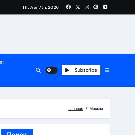
Пт. Авг 7th, 2026
ном
ы
ия
рсональный подход и лицензированные врачи
Subscribe
 один день
Главная
Москва
Поиск