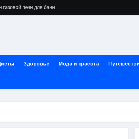
 газовой печи для бани
го оборудования и их назначение
ер применения GPU-серверов
яция и огнезащита судовых конструкций базальтовым волок
нного обучения и актуальные профессиональные ориентир
Диеты
Здоровье
Мода и красота
Путешеств
рограммы реабилитации при алкогольной зависимости: пе
убов: принципы, показания и этапы установки импланта за
обенности выездной наркологической помощи
ти МРТ на современном магнитно-резонансном томографе
ольной промышленности в Узбекистане