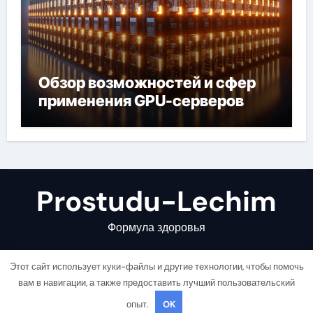
Обзор возможностей и сфер
применения GPU-серверов
Prostudu-Lechim
Формула здоровья
Этот сайт использует куки-файлы и другие технологии, чтобы помочь
вам в навигации, а также предоставить лучший пользовательский
опыт.
OK
Copyright © All rights reserved
|
Newsair
от
Themeansar
.