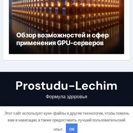
Обзор возможностей и сфер
применения GPU-серверов
Prostudu-Lechim
Формула здоровья
Этот сайт использует куки-файлы и другие технологии, чтобы помочь
вам в навигации, а также предоставить лучший пользовательский
опыт.
OK
Copyright © All rights reserved
|
Newsair
от
Themeansar
.