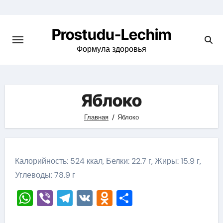
Перейти
к
Prostudu-Lechim
содержимому
Формула здоровья
Яблоко
Главная
Яблоко
Калорийность: 524 ккал, Белки: 22.7 г, Жиры: 15.9 г,
Углеводы: 78.9 г
WhatsApp
Viber
Telegram
VK
Odnoklassniki
Отправить