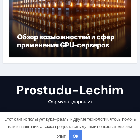
Обзор возможностей и сфер
применения GPU-серверов
Prostudu-Lechim
Формула здоровья
Этот сайт использует куки-файлы и другие технологии, чтобы помочь
вам в навигации, а также предоставить лучший пользовательский
опыт.
OK
Copyright © All rights reserved
|
Newsair
от
Themeansar
.